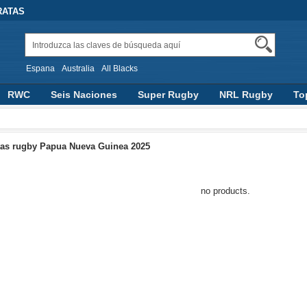
RATAS
Espana
Australia
All Blacks
RWC
Seis Naciones
Super Rugby
NRL Rugby
To
AFL
Accesorios
Rugby Pantalones
as rugby Papua Nueva Guinea 2025
no products.