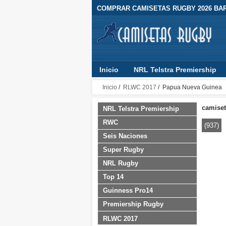
COMPRAR CAMISETAS RUGBY 2026 BA
Inicio
NRL Telstra Premiership
Premiership Rugby
RLWC 2017
Inicio
/
RLWC 2017
/ Papua Nueva Guinea
camiset
NRL Telstra Premiership
RWC
(937)
Seis Naciones
Super Rugby
NRL Rugby
Top 14
Guinness Pro14
Premiership Rugby
RLWC 2017