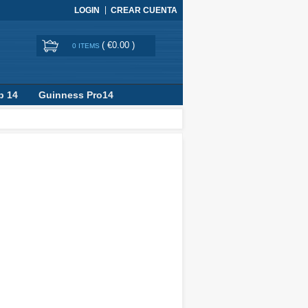
LOGIN
CREAR CUENTA
(
€0.00
)
0 ITEMS
p 14
Guinness Pro14