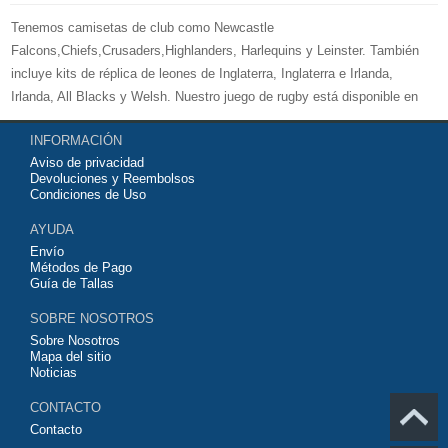
Tenemos camisetas de club como Newcastle
Falcons,Chiefs,Crusaders,Highlanders, Harlequins y Leinster. También
incluye kits de réplica de leones de Inglaterra, Inglaterra e Irlanda,
Irlanda, All Blacks y Welsh. Nuestro juego de rugby está disponible en
versiones para mujeres, hombres y niños. Bienvenido a comprar su
INFORMACIÓN
camiseta de rugby 2026 baratas
y equipo de entrenamiento para su
Aviso de privacidad
equipo de club favorito o equipo nacional.
Devoluciones y Reembolsos
Condiciones de Uso
AYUDA
Envío
Métodos de Pago
Guía de Tallas
SOBRE NOSOTROS
Sobre Nosotros
Mapa del sitio
Noticias
CONTACTO
Contacto