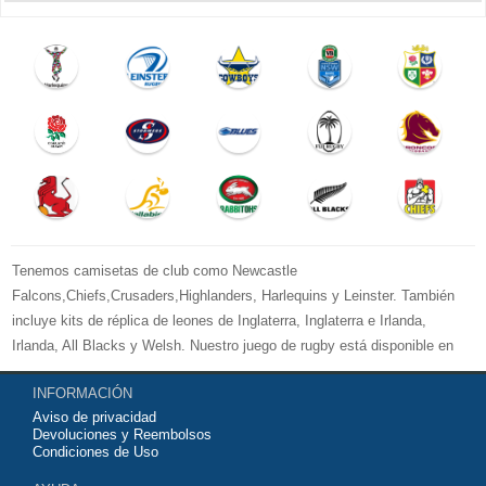
Tenemos camisetas de club como Newcastle
Falcons,Chiefs,Crusaders,Highlanders, Harlequins y Leinster. También
incluye kits de réplica de leones de Inglaterra, Inglaterra e Irlanda,
Irlanda, All Blacks y Welsh. Nuestro juego de rugby está disponible en
versiones para mujeres, hombres y niños. Bienvenido a comprar su
INFORMACIÓN
camiseta de rugby 2026 baratas
y equipo de entrenamiento para su
Aviso de privacidad
equipo de club favorito o equipo nacional.
Devoluciones y Reembolsos
Condiciones de Uso