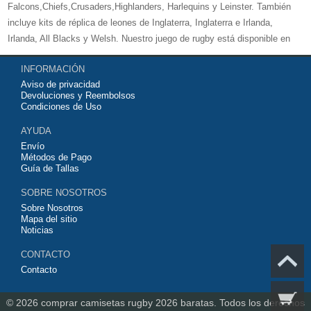
Falcons,Chiefs,Crusaders,Highlanders, Harlequins y Leinster. También
incluye kits de réplica de leones de Inglaterra, Inglaterra e Irlanda,
Irlanda, All Blacks y Welsh. Nuestro juego de rugby está disponible en
versiones para mujeres, hombres y niños. Bienvenido a comprar su
INFORMACIÓN
camiseta de rugby 2026 baratas
y equipo de entrenamiento para su
Aviso de privacidad
equipo de club favorito o equipo nacional.
Devoluciones y Reembolsos
Condiciones de Uso
AYUDA
Envío
Métodos de Pago
Guía de Tallas
SOBRE NOSOTROS
Sobre Nosotros
Mapa del sitio
Noticias
CONTACTO
Contacto
© 2026
comprar camisetas rugby 2026 baratas.
Todos los derechos