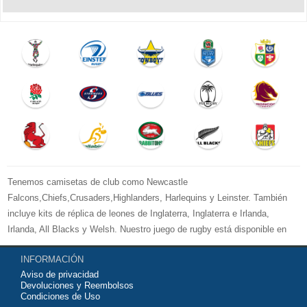
Tenemos camisetas de club como Newcastle
Falcons,Chiefs,Crusaders,Highlanders, Harlequins y Leinster. También
incluye kits de réplica de leones de Inglaterra, Inglaterra e Irlanda,
Irlanda, All Blacks y Welsh. Nuestro juego de rugby está disponible en
versiones para mujeres, hombres y niños. Bienvenido a comprar su
INFORMACIÓN
camiseta de rugby 2026 baratas
y equipo de entrenamiento para su
Aviso de privacidad
equipo de club favorito o equipo nacional.
Devoluciones y Reembolsos
Condiciones de Uso