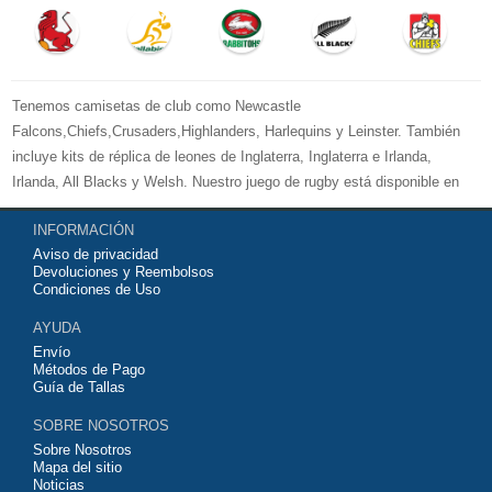
Tenemos camisetas de club como Newcastle
Falcons,Chiefs,Crusaders,Highlanders, Harlequins y Leinster. También
incluye kits de réplica de leones de Inglaterra, Inglaterra e Irlanda,
Irlanda, All Blacks y Welsh. Nuestro juego de rugby está disponible en
versiones para mujeres, hombres y niños. Bienvenido a comprar su
INFORMACIÓN
camiseta de rugby 2026 baratas
y equipo de entrenamiento para su
Aviso de privacidad
equipo de club favorito o equipo nacional.
Devoluciones y Reembolsos
Condiciones de Uso
AYUDA
Envío
Métodos de Pago
Guía de Tallas
SOBRE NOSOTROS
Sobre Nosotros
Mapa del sitio
Noticias