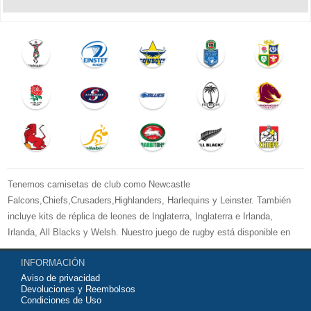
Tenemos camisetas de club como Newcastle
Falcons,Chiefs,Crusaders,Highlanders, Harlequins y Leinster. También
incluye kits de réplica de leones de Inglaterra, Inglaterra e Irlanda,
Irlanda, All Blacks y Welsh. Nuestro juego de rugby está disponible en
versiones para mujeres, hombres y niños. Bienvenido a comprar su
INFORMACIÓN
camiseta de rugby 2026 baratas
y equipo de entrenamiento para su
Aviso de privacidad
equipo de club favorito o equipo nacional.
Devoluciones y Reembolsos
Condiciones de Uso