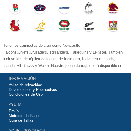
Tenemos camisetas de club como Newcastle
Falcons,Chiefs,Crusaders,Highlanders, Harlequins y Leinster. También
incluye kits de réplica de leones de Inglaterra, Inglaterra e Irlanda,
Irlanda, All Blacks y Welsh. Nuestro juego de rugby está disponible en
versiones para mujeres, hombres y niños. Bienvenido a comprar su
INFORMACIÓN
camiseta de rugby 2026 baratas
y equipo de entrenamiento para su
Aviso de privacidad
equipo de club favorito o equipo nacional.
Devoluciones y Reembolsos
Condiciones de Uso
AYUDA
Envío
Métodos de Pago
Guía de Tallas
SOBRE NOSOTROS