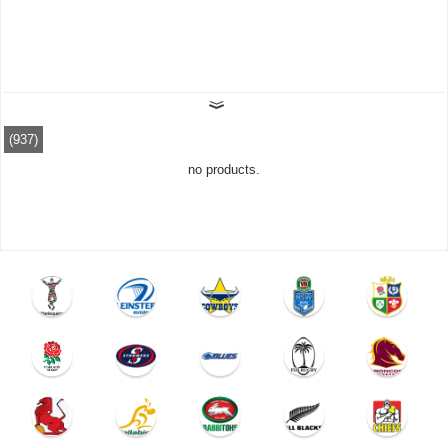
(937)
no products.