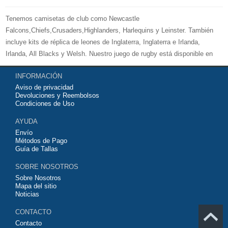
Tenemos camisetas de club como Newcastle
Falcons,Chiefs,Crusaders,Highlanders, Harlequins y Leinster. También
incluye kits de réplica de leones de Inglaterra, Inglaterra e Irlanda,
Irlanda, All Blacks y Welsh. Nuestro juego de rugby está disponible en
versiones para mujeres, hombres y niños. Bienvenido a comprar su
INFORMACIÓN
camiseta de rugby 2026 baratas
y equipo de entrenamiento para su
Aviso de privacidad
equipo de club favorito o equipo nacional.
Devoluciones y Reembolsos
Condiciones de Uso
AYUDA
Envío
Métodos de Pago
Guía de Tallas
SOBRE NOSOTROS
Sobre Nosotros
Mapa del sitio
Noticias
CONTACTO
Contacto