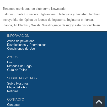
Tenemos camisetas de club como Newcastle
Falcons,Chiefs,Crusaders,Highlanders, Harlequins y Leinster. También
incluye kits de réplica de leones de Inglaterra, Inglaterra e Irlanda,
Irlanda, All Blacks y Welsh. Nuestro juego de rugby está disponible en
versiones para mujeres, hombres y niños. Bienvenido a comprar su
INFORMACIÓN
camiseta de rugby 2026 baratas
y equipo de entrenamiento para su
Aviso de privacidad
equipo de club favorito o equipo nacional.
Devoluciones y Reembolsos
Condiciones de Uso
AYUDA
Envío
Métodos de Pago
Guía de Tallas
SOBRE NOSOTROS
Sobre Nosotros
Mapa del sitio
Noticias
CONTACTO
Contacto