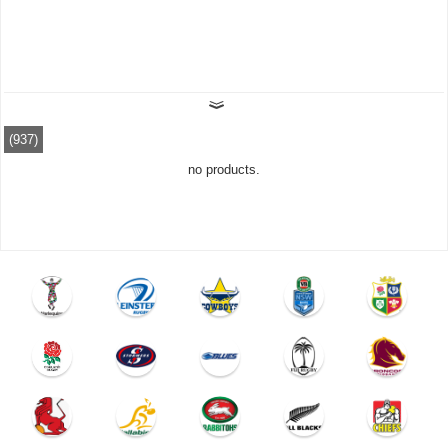
(937)
no products.