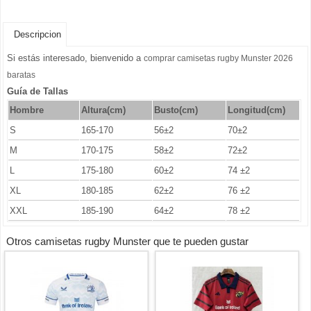
Descripcion
Si estás interesado, bienvenido a
comprar camisetas rugby Munster 2026
baratas
Guía de Tallas
Hombre
Altura(cm)
Busto
(cm)
Longitud(cm)
S
165-170
56±2
70±2
M
170-175
58±2
72±2
L
175-180
60±2
74 ±2
XL
180-185
62±2
76 ±2
XXL
185-190
64±2
78 ±2
Otros camisetas rugby Munster que te pueden gustar