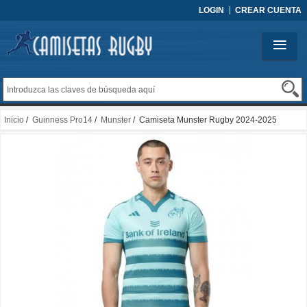
LOGIN
CREAR CUENTA
Inicio
/
Guinness Pro14
/
Munster
/ Camiseta Munster Rugby 2024-2025