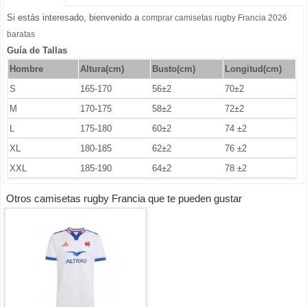
Si estás interesado, bienvenido a
comprar camisetas rugby Francia 2026
baratas
Guía de Tallas
Hombre
Altura(cm)
Busto
(cm)
Longitud(cm)
S
165-170
56±2
70±2
M
170-175
58±2
72±2
L
175-180
60±2
74 ±2
XL
180-185
62±2
76 ±2
XXL
185-190
64±2
78 ±2
Otros camisetas rugby Francia que te pueden gustar