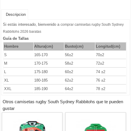
Descripcion
Si estás interesado, bienvenido a
comprar camisetas rugby South Sydney
Rabbitohs 2026 baratas
Guía de Tallas
Hombre
Altura(cm)
Busto
(cm)
Longitud(cm)
S
165-170
56±2
70±2
M
170-175
58±2
72±2
L
175-180
60±2
74 ±2
XL
180-185
62±2
76 ±2
XXL
185-190
64±2
78 ±2
Otros camisetas rugby South Sydney Rabbitohs que te pueden
gustar