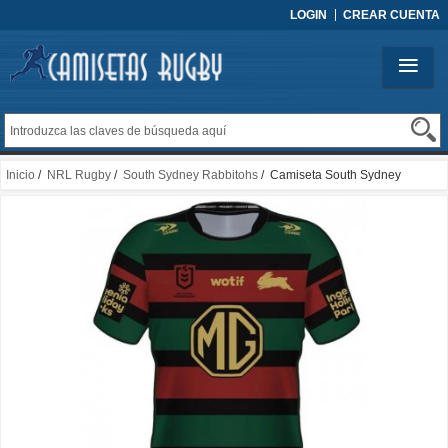
LOGIN
CREAR CUENTA
Inicio
/
NRL Rugby
/
South Sydney Rabbitohs
/ Camiseta South Sydney
Rabbitohs 2024 Members