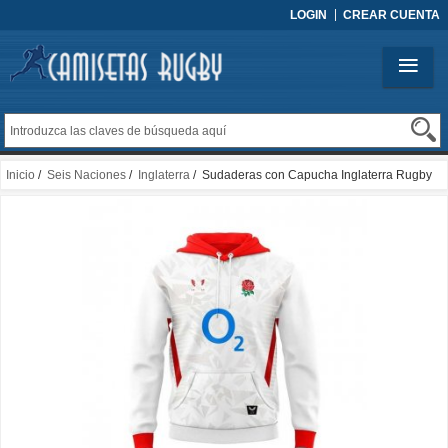
LOGIN
CREAR CUENTA
Inicio
/
Seis Naciones
/
Inglaterra
/ Sudaderas con Capucha Inglaterra Rugby
Blanco