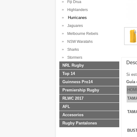
Fiji Drua
Highlanders
Hurricanes
Jaguares
Melbourne Rebels
NSW Waratahs
Sharks
Stormers
Desc
NRL Rugby
Top 14
Si es
Guinness Pro14
Guía 
HOM
Premiership Rugby
RLWC 2017
TAM
AFL
TAM
Accesorios
Rugby Pantalones
BUS