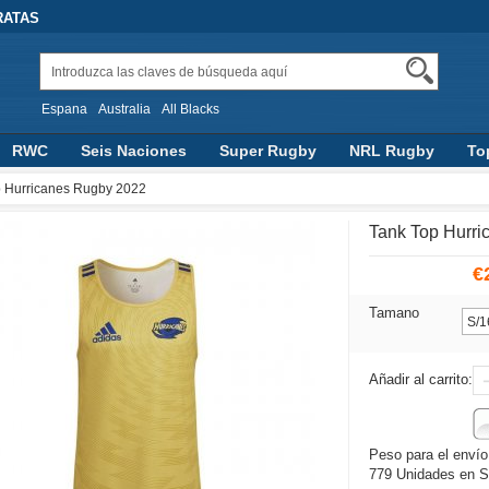
RATAS
Espana
Australia
All Blacks
RWC
Seis Naciones
Super Rugby
NRL Rugby
To
AFL
Accesorios
Rugby Pantalones
p Hurricanes Rugby 2022
Tank Top Hurr
€
Tamano
Añadir al carrito:
Peso para el envío
779 Unidades en S