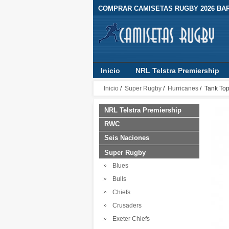
COMPRAR CAMISETAS RUGBY 2026 BA
Inicio
NRL Telstra Premiership
Premiership Rugby
RLWC 2017
Inicio
/
Super Rugby
/
Hurricanes
/ Tank To
NRL Telstra Premiership
RWC
Seis Naciones
Super Rugby
Blues
Bulls
Chiefs
Crusaders
Exeter Chiefs