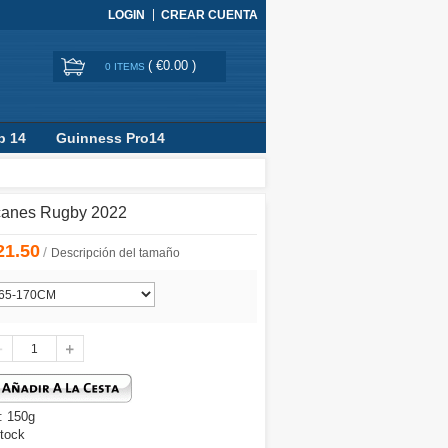
LOGIN
CREAR CUENTA
(
€0.00
)
0 ITEMS
p 14
Guinness Pro14
icanes Rugby 2022
21.50
/
Descripción del tamaño
: 150g
tock