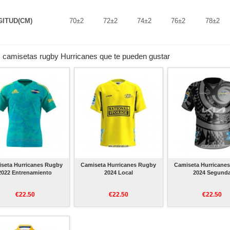
ITUD(CM)
70±2
72±2
74±2
76±2
78±2
 camisetas rugby Hurricanes que te pueden gustar
seta Hurricanes Rugby
Camiseta Hurricanes Rugby
Camiseta Hurricane
2022 Entrenamiento
2024 Local
2024 Segund
€22.50
€22.50
€22.50