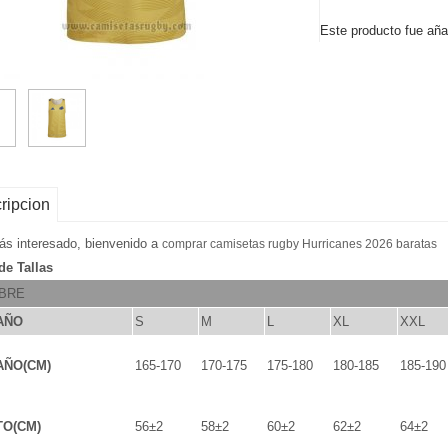
Este producto fue aña
ripcion
tás interesado, bienvenido a
comprar camisetas rugby Hurricanes 2026 baratas
de Tallas
BRE
AÑO
S
M
L
XL
XXL
AÑO(CM)
165-170
170-175
175-180
180-185
185-190
TO(CM)
56±2
58±2
60±2
62±2
64±2