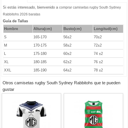
Si estás interesado, bienvenido a
comprar camisetas rugby South Sydney
Rabbitohs 2026 baratas
Guía de Tallas
Hombre
Altura(cm)
Busto
(cm)
Longitud(cm)
S
165-170
56±2
70±2
M
170-175
58±2
72±2
L
175-180
60±2
74 ±2
XL
180-185
62±2
76 ±2
XXL
185-190
64±2
78 ±2
Otros camisetas rugby South Sydney Rabbitohs que te pueden
gustar