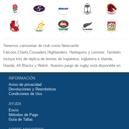
Tenemos camisetas de club como Newcastle
Falcons,Chiefs,Crusaders,Highlanders, Harlequins y Leinster. También
incluye kits de réplica de leones de Inglaterra, Inglaterra e Irlanda,
Irlanda, All Blacks y Welsh. Nuestro juego de rugby está disponible en
versiones para mujeres, hombres y niños. Bienvenido a comprar su
INFORMACIÓN
camiseta de rugby 2026 baratas
y equipo de entrenamiento para su
Aviso de privacidad
equipo de club favorito o equipo nacional.
Devoluciones y Reembolsos
Condiciones de Uso
AYUDA
Envío
Métodos de Pago
Guía de Tallas