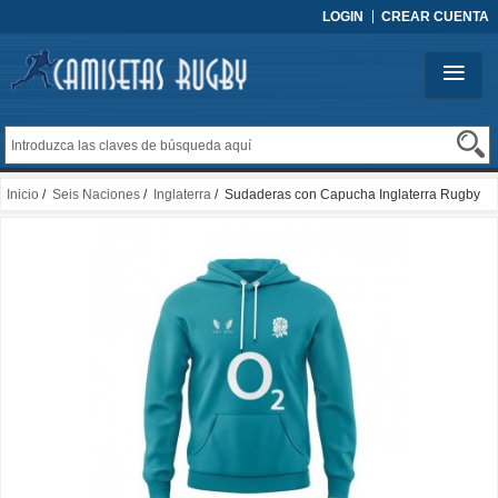
LOGIN
CREAR CUENTA
Inicio
/
Seis Naciones
/
Inglaterra
/ Sudaderas con Capucha Inglaterra Rugby
2025 Verde