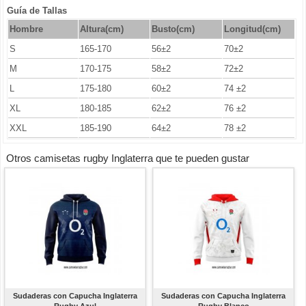
Guía de Tallas
Hombre
Altura(cm)
Busto
(cm)
Longitud(cm)
S
165-170
56±2
70±2
M
170-175
58±2
72±2
L
175-180
60±2
74 ±2
XL
180-185
62±2
76 ±2
XXL
185-190
64±2
78 ±2
Otros camisetas rugby Inglaterra que te pueden gustar
Sudaderas con Capucha Inglaterra
Sudaderas con Capucha Inglaterra